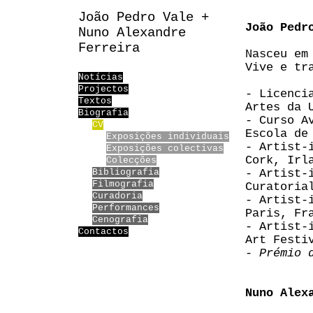
João Pedro Vale +
João Pedr
Nuno Alexandre
Ferreira
Nasceu em
Vive e tr
Notícias
Projectos
- Licenci
Textos
Artes da 
Biografia
- Curso A
CV
Escola de
Exposições individuais
- Artist-
Exposições colectivas
Cork, Irl
Colecções
Bibliografia
- Artist-
Filmografia
Curatoria
Curadoria
- Artist-
Performances
Paris, Fr
Cenografia
- Artist-
Contactos
Art Festi
-
Prémio 
Nuno Alex